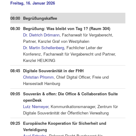
Freitag, 16. Januar 2026
08:00
Begrüßungskaffee
08:30
Begrüßung: Was bleibt von Tag 1? (Raum 304)
Dr. Dietrich Drömann
, Fachanwalt für Vergaberecht,
Partner, Kanzlei Graf von Westphalen
Dr. Martin Schellenberg
, Fachlicher Leiter der
Konferenz, Fachanwalt für Vergaberecht und Partner,
Kanzlei HEUKING
08:45
Digitale Souveränität in der FHH
Christian Pfromm
, Chief Digital Officer, Freie und
Hansestadt Hamburg
09:05
Souverän & offen: Die Office & Collaboration Suite
openDesk
Lutz Niemeyer
, Kommunikationsmanager, Zentrum für
Digitale Souveränität der Öffentlichen Verwaltung
09:25
Europäische Kooperation für Sicherheit und
Verteidigung
Axel Fritsche
, Referent Recht Bundesamt für