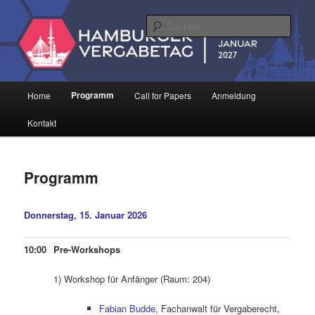
Zum
Strategische und operative Beschaffung
primären
Such
Inhalt
springen
Hamburger Vergabetag
Hauptmenü
Programm
Home
Call for Papers
Anmeldung
Kontakt
Programm
Donnerstag, 15. Januar 2026
10:00
Pre-Workshops
1) Workshop für Anfänger (Raum: 204)
Fabian Budde
, Fachanwalt für Vergaberecht,